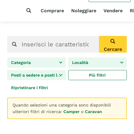
Comprare
Noleggiare
Vendere
R
Cercare
Categoria
Località
Posti a sedere e posti letto
Più filtri
Ripristinare i filtri
Quando selezioni una categoria sono disponibili
ulteriori filtri di ricerca:
Camper
o
Caravan