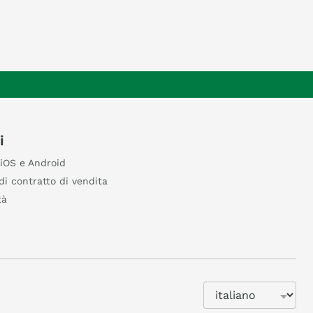
i
iOS e Android
di contratto di vendita
tà