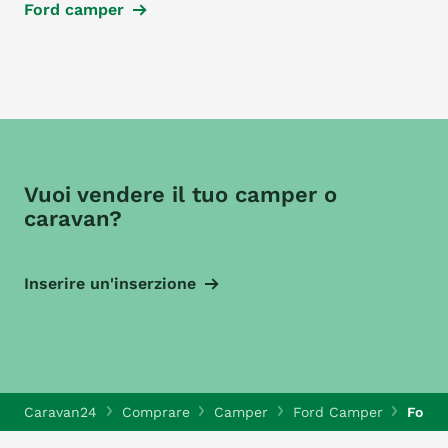
Ford camper
Vuoi vendere il tuo camper o
caravan?
Inserire un'inserzione
Caravan24
Comprare
Camper
Ford Camper
Ford 