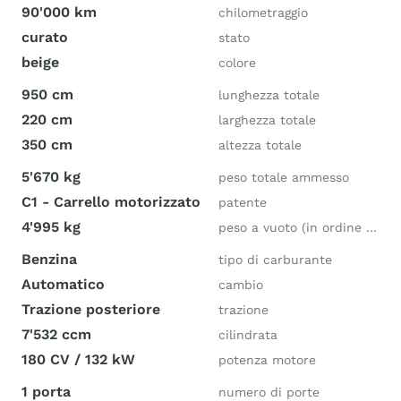
90'000 km
chilometraggio
curato
stato
beige
colore
950 cm
lunghezza totale
220 cm
larghezza totale
350 cm
altezza totale
5'670 kg
peso totale ammesso
C1 - Carrello motorizzato
patente
4'995 kg
peso a vuoto (in ordine di marcia)
Benzina
tipo di carburante
Automatico
cambio
Trazione posteriore
trazione
7'532 ccm
cilindrata
180 CV / 132 kW
potenza motore
1 porta
numero di porte