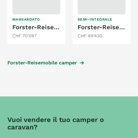
MANSARDATO
SEMI-INTEGRALE
Forster-Reisemobile FA 699 VB
Forster-Reisemobile Coupé FT 669 EBN
CHF 70'097
CHF 69'420
Forster-Reisemobile camper
Vuoi vendere il tuo camper o
caravan?