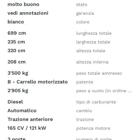
molto buono
stato
vedi annotazioni
garanzia
bianco
colore
699 cm
lunghezza totale
235 cm
larghezza totale
320 cm
altezza totale
208 cm
altezza interna
3'500 kg
peso totale ammesso
B - Carrello motorizzato
patente
2'905 kg
peso a vuoto (in ordine di marcia)
Diesel
tipo di carburante
Automatico
cambio
Trazione anteriore
trazione
165 CV / 121 kW
potenza motore
3 porte
numero di porte