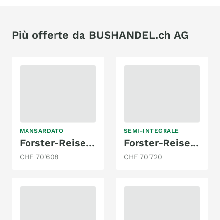
Più offerte da BUSHANDEL.ch AG
MANSARDATO
SEMI-INTEGRALE
Forster-Reisemobile FA 699 VB
Forster-Reisemobile T 745 EF Vibe
CHF 70'608
CHF 70'720