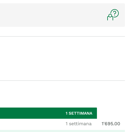
1 SETTIMANA
1 settimana
1'695.00