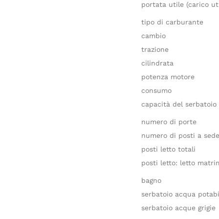
portata utile (carico uti
tipo di carburante
cambio
trazione
cilindrata
potenza motore
consumo
capacità del serbatoio
numero di porte
numero di posti a sed
posti letto totali
posti letto: letto matr
bagno
serbatoio acqua potabi
serbatoio acque grigie