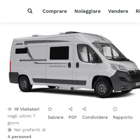
Comprare
Noleggiare
Vendere
R
19
Visitatori
negli ultimi 7
Salvare
PDF
Condividere
Rapporto
giorni
Nei preferiti di
4 persone
4