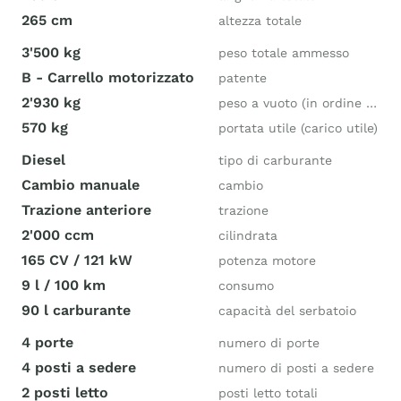
265 cm
altezza totale
3'500 kg
peso totale ammesso
B - Carrello motorizzato
patente
2'930 kg
peso a vuoto (in ordine di marcia)
570 kg
portata utile (carico utile)
Diesel
tipo di carburante
Cambio manuale
cambio
Trazione anteriore
trazione
2'000 ccm
cilindrata
165 CV / 121 kW
potenza motore
9 l / 100 km
consumo
90 l carburante
capacità del serbatoio
4 porte
numero di porte
4 posti a sedere
numero di posti a sedere
2 posti letto
posti letto totali