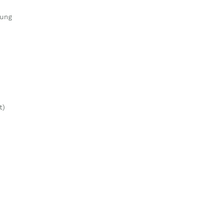
nung
t)