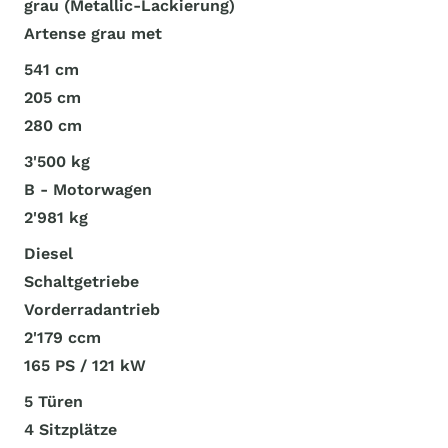
grau (Metallic-Lackierung)
Artense grau met
541 cm
205 cm
280 cm
3'500 kg
B - Motorwagen
2'981 kg
Diesel
Schaltgetriebe
Vorderradantrieb
2'179 ccm
165 PS / 121 kW
5 Türen
4 Sitzplätze