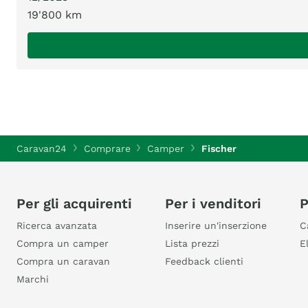
19'800 km
Caravan24
Comprare
Camper
Fischer
Per gli acquirenti
Per i venditori
P
Ricerca avanzata
Inserire un'inserzione
C
Compra un camper
Lista prezzi
E
Compra un caravan
Feedback clienti
Marchi