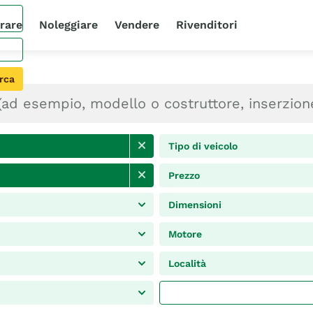
rare
Noleggiare
Vendere
Rivenditori
rca
Tipo di veicolo
Prezzo
Dimensioni
Motore
Località