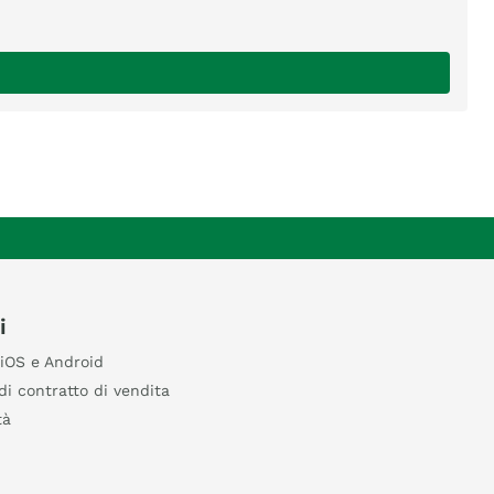
i
iOS e Android
di contratto di vendita
tà