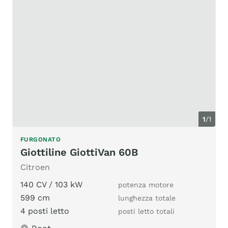
1
/1
FURGONATO
Giottiline GiottiVan 60B
Citroen
140 CV / 103 kW
potenza motore
599 cm
lunghezza totale
4 posti letto
posti letto totali