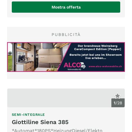
Mostra offerta
PUBBLICITÀ
1
/
28
SEMI-INTEGRALE
Giottiline Siena 385
*Automat*180PS*HeizungDiesel/Elekto