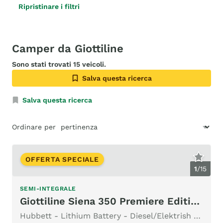
Ripristinare i filtri
Camper da Giottiline
Sono stati trovati 15 veicoli.
Salva questa ricerca
Salva questa ricerca
Ordinare per
OFFERTA SPECIALE
1
/
15
SEMI-INTEGRALE
Giottiline Siena 350 Premiere Edition Automatik 9G
Hubbett - Lithium Battery - Diesel/Elektrish Heizung