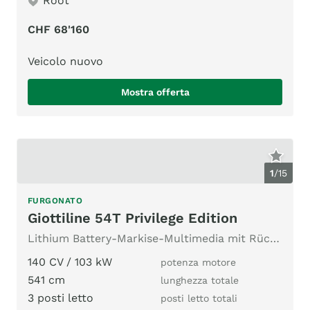
Root
CHF 68'160
Veicolo nuovo
Mostra offerta
1
/
15
FURGONATO
Giottiline 54T Privilege Edition
Lithium Battery-Markise-Multimedia mit Rückfahrkamera
140 CV / 103 kW
potenza motore
541 cm
lunghezza totale
3 posti letto
posti letto totali