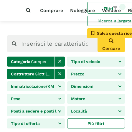
Filtri
Comprare
Noleggiare
Vendere
R
Ricerca allargata
Salva questa rice
Cercare
Categoria
Camper
Tipo di veicolo
Costruttore
Giottiline
Prezzo
Immatricolazione/KM
Dimensioni
Peso
Motore
Posti a sedere e posti letto
Località
Tipo di offerta
Più filtri