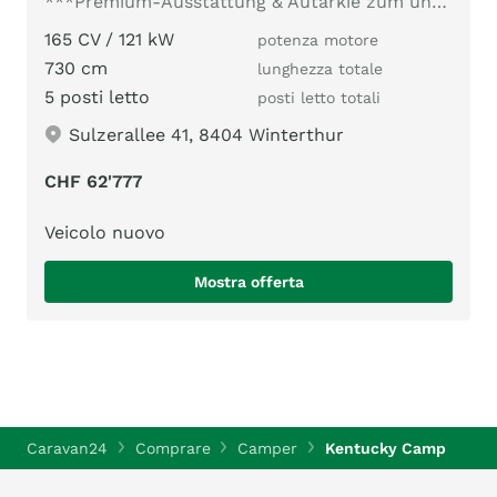
***Premium-Ausstattung & Autarkie zum unschlagbaren Preis***
165 CV / 121 kW
potenza motore
730 cm
lunghezza totale
5 posti letto
posti letto totali
Sulzerallee 41, 8404 Winterthur
CHF 62'777
Veicolo nuovo
Mostra offerta
Caravan24
Comprare
Camper
Kentucky Camp