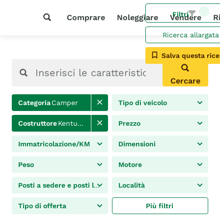
Filtri
Comprare
Noleggiare
Vendere
R
Ricerca allargata
Salva questa rice
Cercare
Categoria
Camper
Tipo di veicolo
Costruttore
Kentucky Camp
Prezzo
Immatricolazione/KM
Dimensioni
Peso
Motore
Posti a sedere e posti letto
Località
Tipo di offerta
Più filtri