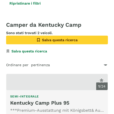
Ripristinare i filtri
Camper da Kentucky Camp
Sono stati trovati 2 veicoli.
Salva questa ricerca
Salva questa ricerca
Ordinare per
1
/
24
SEMI-INTEGRALE
Kentucky Camp Plus 95
***Premium-Ausstattung mit Königsbett& Autarkie zum unschlag