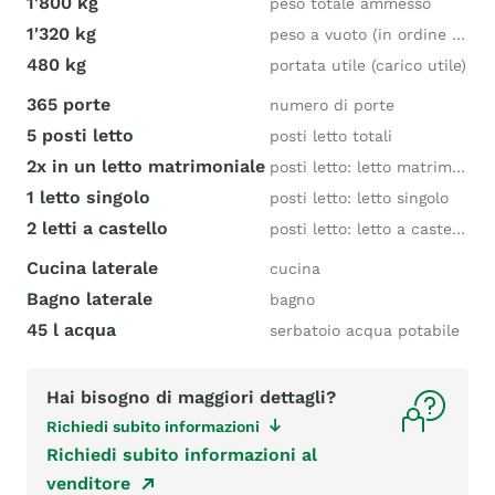
1'800 kg
peso totale ammesso
1'320 kg
peso a vuoto (in ordine di marcia)
480 kg
portata utile (carico utile)
365 porte
numero di porte
5 posti letto
posti letto totali
2x in un letto matrimoniale
posti letto: letto matrimoniale
1 letto singolo
posti letto: letto singolo
2 letti a castello
posti letto: letto a castello
Cucina laterale
cucina
Bagno laterale
bagno
45 l acqua
serbatoio acqua potabile
Hai bisogno di maggiori dettagli?
Richiedi subito informazioni
Richiedi subito informazioni al
venditore